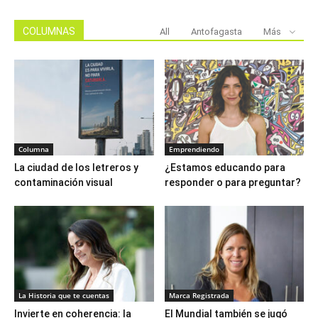
COLUMNAS
All
Antofagasta
Más
Columna
Emprendiendo
La ciudad de los letreros y
¿Estamos educando para
contaminación visual
responder o para preguntar?
La Historia que te cuentas
Marca Registrada
Invierte en coherencia: la
El Mundial también se jugó