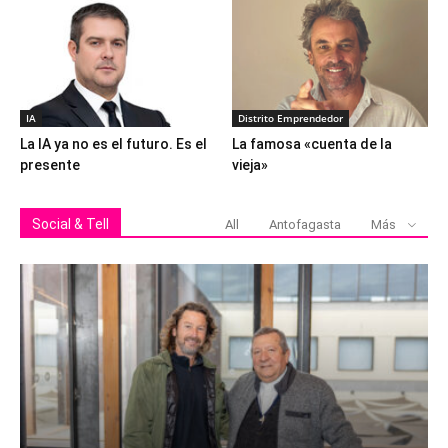
IA
Distrito Emprendedor
La IA ya no es el futuro. Es el
La famosa «cuenta de la
presente
vieja»
Social & Tell
All
Antofagasta
Más