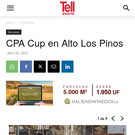
Inicio
Sociales
Sociales
CPA Cup en Alto Los Pinos
abril 26, 2023
1
de 9