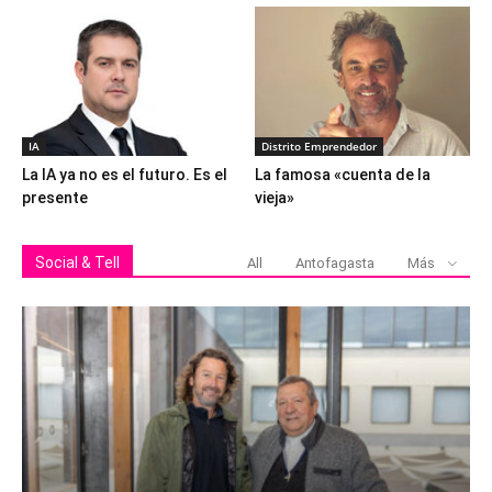
IA
Distrito Emprendedor
La IA ya no es el futuro. Es el
La famosa «cuenta de la
presente
vieja»
Social & Tell
All
Antofagasta
Más