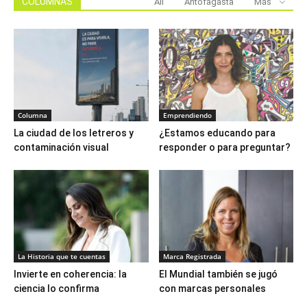
COLUMNAS
All
Antofagasta
Más
Columna
Emprendiendo
La ciudad de los letreros y
¿Estamos educando para
contaminación visual
responder o para preguntar?
La Historia que te cuentas
Marca Registrada
Invierte en coherencia: la
El Mundial también se jugó
ciencia lo confirma
con marcas personales