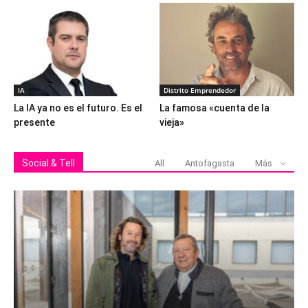
IA
Distrito Emprendedor
La IA ya no es el futuro. Es el
La famosa «cuenta de la
presente
vieja»
Social & Tell
All
Antofagasta
Más