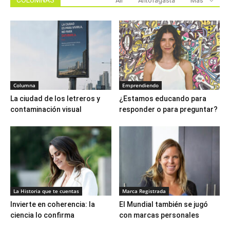
COLUMNAS
All
Antofagasta
Más
Columna
Emprendiendo
La ciudad de los letreros y
¿Estamos educando para
contaminación visual
responder o para preguntar?
La Historia que te cuentas
Marca Registrada
Invierte en coherencia: la
El Mundial también se jugó
ciencia lo confirma
con marcas personales