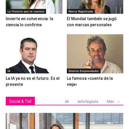
La Historia que te cuentas
Marca Registrada
Invierte en coherencia: la
El Mundial también se jugó
ciencia lo confirma
con marcas personales
IA
Distrito Emprendedor
La IA ya no es el futuro. Es el
La famosa «cuenta de la
presente
vieja»
Social & Tell
All
Antofagasta
Más