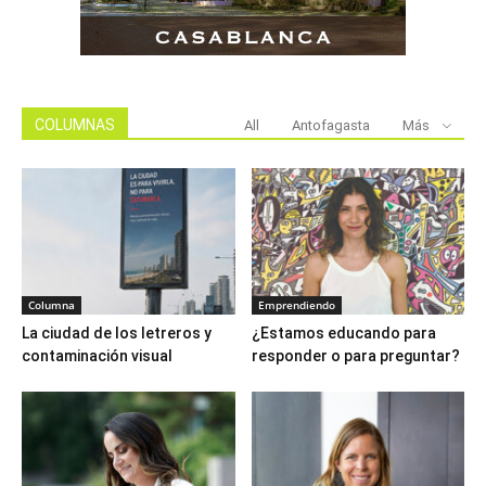
COLUMNAS
All
Antofagasta
Más
Columna
Emprendiendo
La ciudad de los letreros y
¿Estamos educando para
contaminación visual
responder o para preguntar?