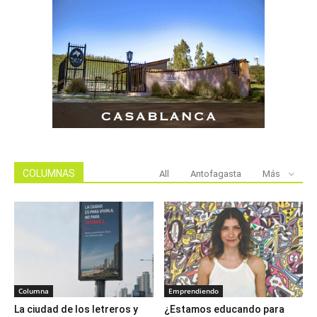
COLUMNAS
All
Antofagasta
Más
Columna
Emprendiendo
La ciudad de los letreros y
¿Estamos educando para