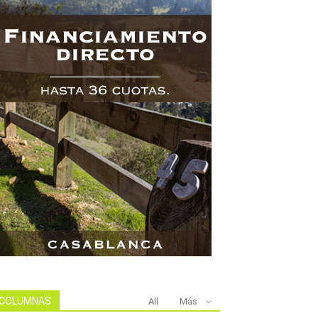
COLUMNAS
All
Más