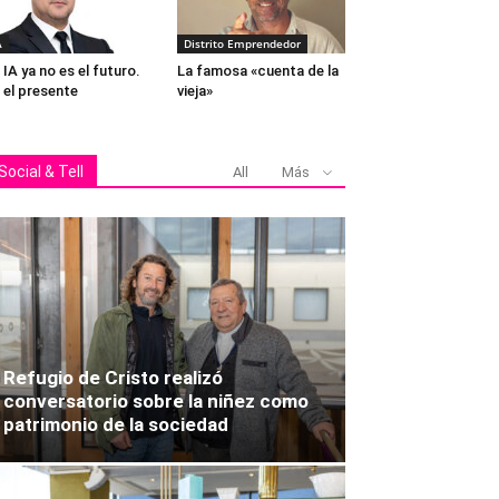
A
Distrito Emprendedor
 IA ya no es el futuro.
La famosa «cuenta de la
 el presente
vieja»
Social & Tell
All
Más
Refugio de Cristo realizó
conversatorio sobre la niñez como
patrimonio de la sociedad