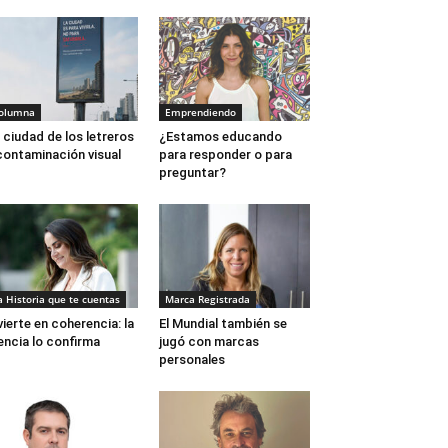
olumna
Emprendiendo
 ciudad de los letreros
¿Estamos educando
contaminación visual
para responder o para
preguntar?
a Historia que te cuentas
Marca Registrada
vierte en coherencia: la
El Mundial también se
encia lo confirma
jugó con marcas
personales