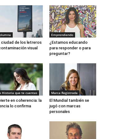
olumna
Emprendiendo
 ciudad de los letreros
¿Estamos educando
contaminación visual
para responder o para
preguntar?
a Historia que te cuentas
Marca Registrada
vierte en coherencia: la
El Mundial también se
encia lo confirma
jugó con marcas
personales