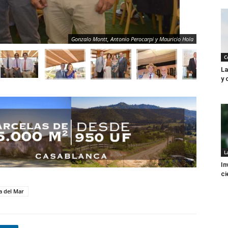
Gonzalo Montt, Antonio Perocarpi y Mauricio Hola
C
La
y 
L
In
ci
a del Mar