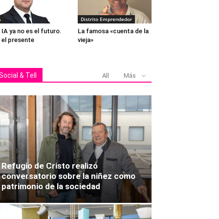
A
Distrito Emprendedor
 IA ya no es el futuro.
La famosa «cuenta de la
 el presente
vieja»
Social & Tell
All
Más
Refugio de Cristo realizó
conversatorio sobre la niñez como
patrimonio de la sociedad