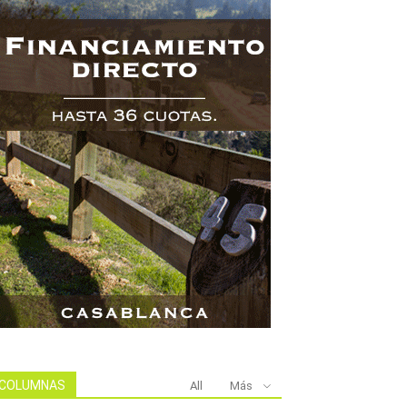
COLUMNAS
All
Más