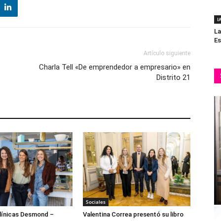
I
La
Es
Artículo siguiente
1
Charla Tell «De emprendedor a empresario» en
Distrito 21
Sociales
ínicas Desmond –
Valentina Correa presentó su libro