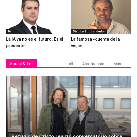
IA
Distrito Emprendedor
La IA ya no es el futuro. Es el
La famosa «cuenta de la
presente
vieja»
Social & Tell
All
Antofagasta
Más
Refugio de Cristo realizó conversatorio sobre