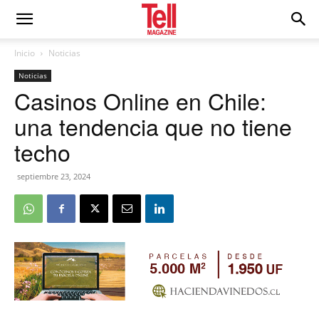
Inicio
Noticias
Noticias
Casinos Online en Chile:
una tendencia que no tiene
techo
septiembre 23, 2024