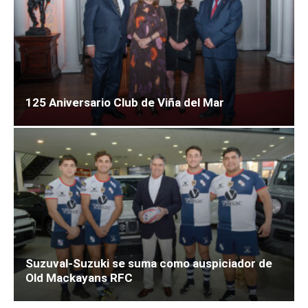
125 Aniversario Club de Viña del Mar
Suzuval-Suzuki se suma como auspiciador de
Old Mackayans RFC