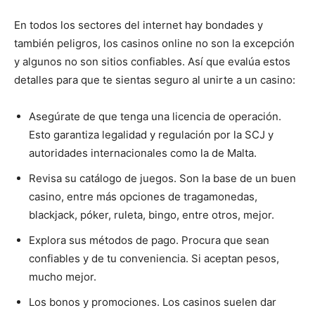
En todos los sectores del internet hay bondades y
también peligros, los casinos online no son la excepción
y algunos no son sitios confiables. Así que evalúa estos
detalles para que te sientas seguro al unirte a un casino:
Asegúrate de que tenga una licencia de operación.
Esto garantiza legalidad y regulación por la SCJ y
autoridades internacionales como la de Malta.
Revisa su catálogo de juegos. Son la base de un buen
casino, entre más opciones de tragamonedas,
blackjack, póker, ruleta, bingo, entre otros, mejor.
Explora sus métodos de pago. Procura que sean
confiables y de tu conveniencia. Si aceptan pesos,
mucho mejor.
Los bonos y promociones. Los casinos suelen dar