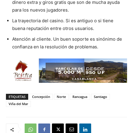
dinero extra y giros gratis que son de mucha ayuda
para los nuevos jugadores.
La trayectoria del casino. Si es antiguo o si tiene
buena reputación entre otros usuarios.
Atención al cliente. Un buen soporte es sinónimo de
confianza en la resolución de problemas.
ETIQUETAS
Concepción
Norte
Rancagua
Santiago
Viña del Mar