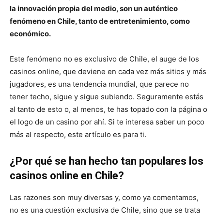
la innovación propia del medio, son un auténtico
fenómeno en Chile, tanto de entretenimiento, como
económico.
Este fenómeno no es exclusivo de Chile, el auge de los
casinos online, que deviene en cada vez más sitios y más
jugadores, es una tendencia mundial, que parece no
tener techo, sigue y sigue subiendo. Seguramente estás
al tanto de esto o, al menos, te has topado con la página o
el logo de un casino por ahí. Si te interesa saber un poco
más al respecto, este artículo es para ti.
¿Por qué se han hecho tan populares los
casinos online en Chile?
Las razones son muy diversas y, como ya comentamos,
no es una cuestión exclusiva de Chile, sino que se trata