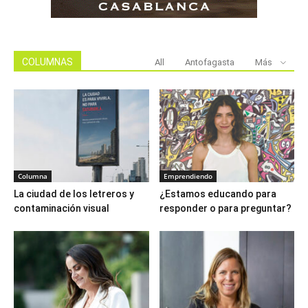
COLUMNAS
All
Antofagasta
Más
Columna
Emprendiendo
La ciudad de los letreros y
¿Estamos educando para
contaminación visual
responder o para preguntar?