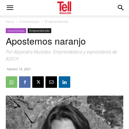
Inicio
Columnistas
Emprendiendo
Columnistas
Emprendiendo
Apostemos naranjo
Por Alejandra Mustakis. Emprendedora y expresidenta de
ASECH
febrero 10, 2021