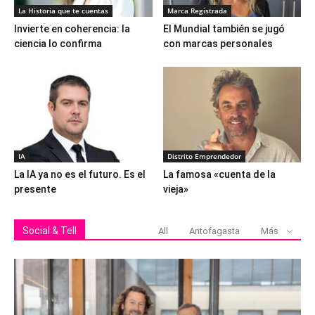
La Historia que te cuentas
Marca Registrada
Invierte en coherencia: la
El Mundial también se jugó
ciencia lo confirma
con marcas personales
IA
Distrito Emprendedor
La IA ya no es el futuro. Es el
La famosa «cuenta de la
presente
vieja»
Social & Tell
All
Antofagasta
Más