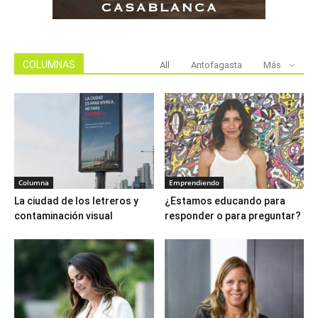
COLUMNAS
All
Antofagasta
Más
Columna
Emprendiendo
La ciudad de los letreros y
¿Estamos educando para
contaminación visual
responder o para preguntar?