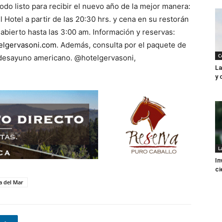
todo listo para recibir el nuevo año de la mejor manera:
l Hotel a partir de las 20:30 hrs. y cena en su restorán
 abierto hasta las 3:00 am. Información y reservas:
elgervasoni.com
. Además, consulta por el paquete de
C
n desayuno americano. @hotelgervasoni,
La
y 
L
In
ci
a del Mar