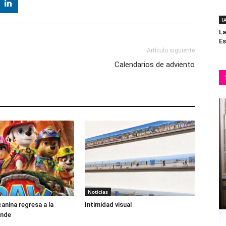
I
La
Es
Artículo siguiente
Calendarios de adviento
Noticias
canina regresa a la
Intimidad visual
ande