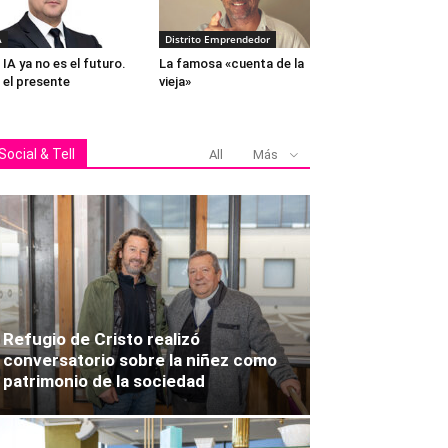
A
Distrito Emprendedor
 IA ya no es el futuro.
La famosa «cuenta de la
 el presente
vieja»
Social & Tell
All
Más
Refugio de Cristo realizó
conversatorio sobre la niñez como
patrimonio de la sociedad