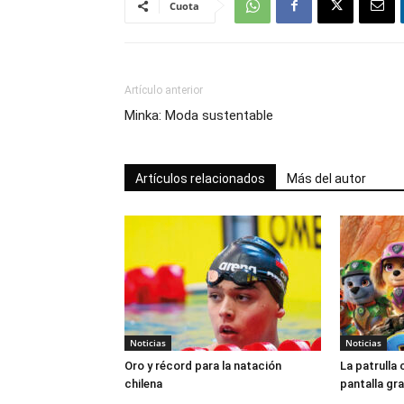
Cuota
Artículo anterior
Minka: Moda sustentable
Artículos relacionados
Más del autor
Noticias
Noticias
Oro y récord para la natación
La patrulla 
chilena
pantalla gr