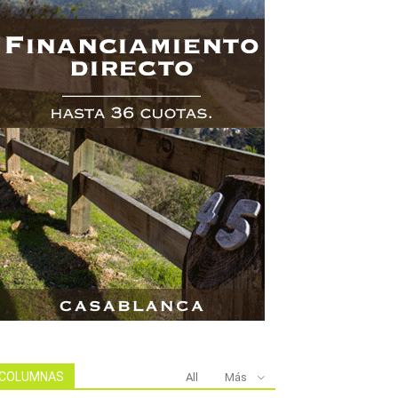
COLUMNAS
All
Más