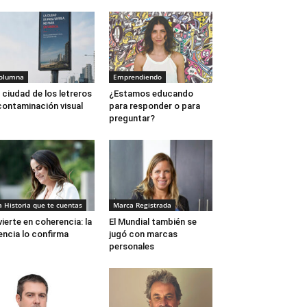
olumna
Emprendiendo
 ciudad de los letreros
¿Estamos educando
contaminación visual
para responder o para
preguntar?
a Historia que te cuentas
Marca Registrada
vierte en coherencia: la
El Mundial también se
encia lo confirma
jugó con marcas
personales