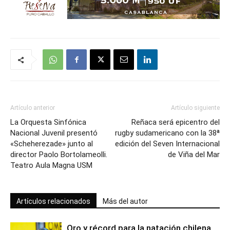
Artículo anterior
Artículo siguiente
La Orquesta Sinfónica
Reñaca será epicentro del
Nacional Juvenil presentó
rugby sudamericano con la 38ª
«Scheherezade» junto al
edición del Seven Internacional
director Paolo Bortolameolli.
de Viña del Mar
Teatro Aula Magna USM
Artículos relacionados
Más del autor
Oro y récord para la natación chilena