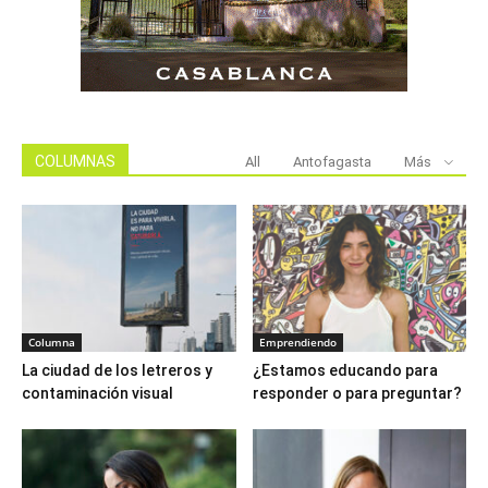
COLUMNAS
All
Antofagasta
Más
Columna
Emprendiendo
La ciudad de los letreros y
¿Estamos educando para
contaminación visual
responder o para preguntar?