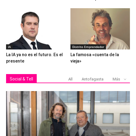
IA
Distrito Emprendedor
La IA ya no es el futuro. Es el
La famosa «cuenta de la
presente
vieja»
Social & Tell
All
Antofagasta
Más