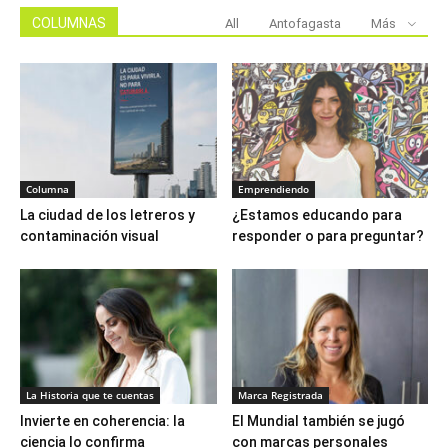
COLUMNAS
All
Antofagasta
Más
Columna
Emprendiendo
La ciudad de los letreros y
¿Estamos educando para
contaminación visual
responder o para preguntar?
La Historia que te cuentas
Marca Registrada
Invierte en coherencia: la
El Mundial también se jugó
ciencia lo confirma
con marcas personales