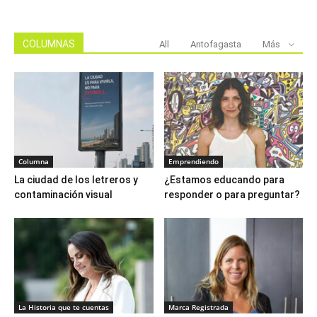
COLUMNAS
All
Antofagasta
Más
Columna
Emprendiendo
La ciudad de los letreros y
¿Estamos educando para
contaminación visual
responder o para preguntar?
La Historia que te cuentas
Marca Registrada