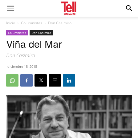
Inicio
Columnistas
Don Casimiro
Columnistas
Don Casimiro
Viña del Mar
Don Casimiro
diciembre 18, 2018