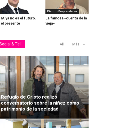
A
Distrito Emprendedor
 IA ya no es el futuro.
La famosa «cuenta de la
 el presente
vieja»
Social & Tell
All
Más
Refugio de Cristo realizó
conversatorio sobre la niñez como
patrimonio de la sociedad