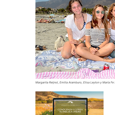
Margarita Reijnst, Emilia Aramburo, Elisa Leyton y María Fe 