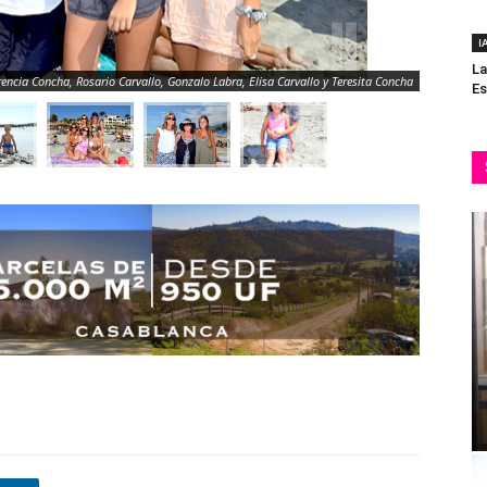
I
La
rencia Concha, Rosario Carvallo, Gonzalo Labra, Elisa Carvallo y Teresita Concha
Es