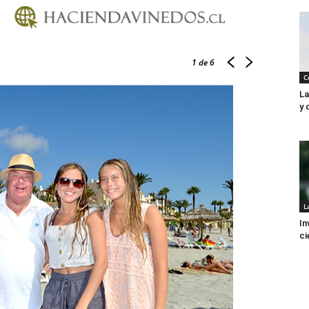
1
de 6
C
La
y 
L
In
ci