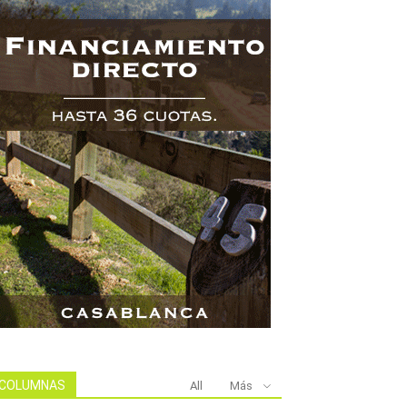
COLUMNAS
All
Más