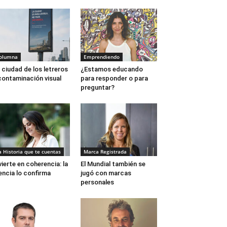
olumna
Emprendiendo
 ciudad de los letreros
¿Estamos educando
contaminación visual
para responder o para
preguntar?
a Historia que te cuentas
Marca Registrada
vierte en coherencia: la
El Mundial también se
encia lo confirma
jugó con marcas
personales