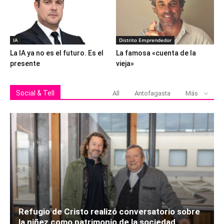
IA
Distrito Emprendedor
La IA ya no es el futuro. Es el
La famosa «cuenta de la
presente
vieja»
Social & Tell
All
Antofagasta
Más
Refugio de Cristo realizó conversatorio sobre
la niñez como patrimonio de la sociedad