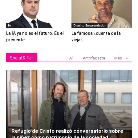
IA
Distrito Emprendedor
La IA ya no es el futuro. Es el
La famosa «cuenta de la
presente
vieja»
Social & Tell
All
Antofagasta
Más
Refugio de Cristo realizó conversatorio sobre
la niñez como patrimonio de la sociedad