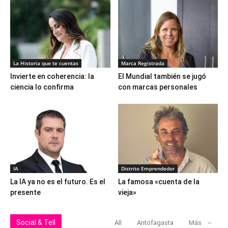
La Historia que te cuentas
Marca Registrada
Invierte en coherencia: la
El Mundial también se jugó
ciencia lo confirma
con marcas personales
IA
Distrito Emprendedor
La IA ya no es el futuro. Es el
La famosa «cuenta de la
presente
vieja»
Social & Tell
All
Antofagasta
Más