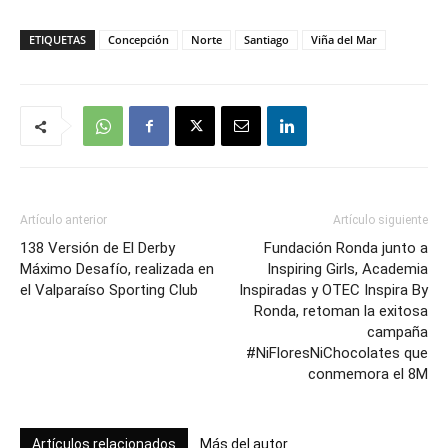
ETIQUETAS
Concepción
Norte
Santiago
Viña del Mar
Artículo anterior
Artículo siguiente
138 Versión de El Derby
Fundación Ronda junto a
Máximo Desafío, realizada en
Inspiring Girls, Academia
el Valparaíso Sporting Club
Inspiradas y OTEC Inspira By
Ronda, retoman la exitosa
campaña
#NiFloresNiChocolates que
conmemora el 8M
Artículos relacionados
Más del autor