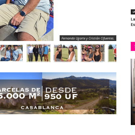
I
La
Es
Fernanda Ugarte y Cristián Cifuentes.