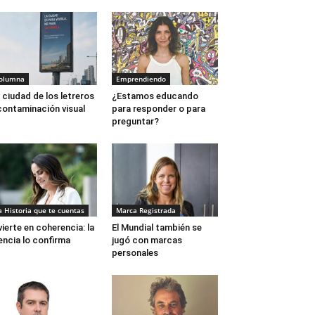
olumna
Emprendiendo
 ciudad de los letreros
¿Estamos educando
contaminación visual
para responder o para
preguntar?
a Historia que te cuentas
Marca Registrada
vierte en coherencia: la
El Mundial también se
encia lo confirma
jugó con marcas
personales