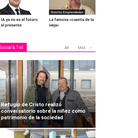
A
Distrito Emprendedor
 IA ya no es el futuro.
La famosa «cuenta de la
 el presente
vieja»
Andrés Toledo, Beatriz Becker
Social & Tell
All
Más
Refugio de Cristo realizó
conversatorio sobre la niñez como
patrimonio de la sociedad