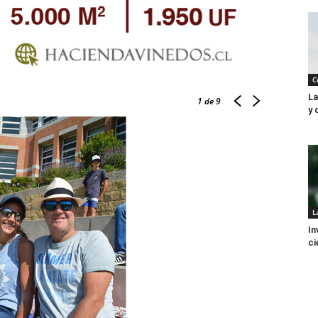
C
La
1
de 9
y 
L
In
ci