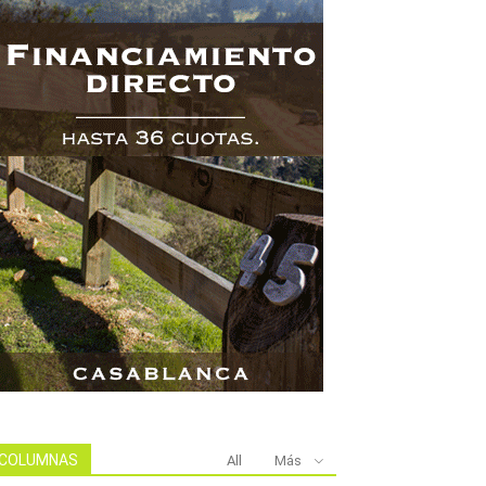
COLUMNAS
All
Más