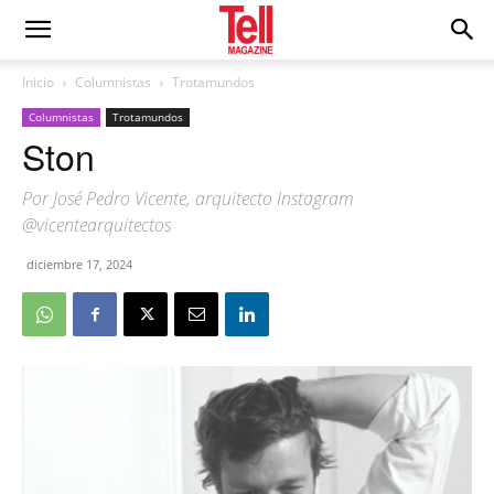
Inicio
Columnistas
Trotamundos
Columnistas
Trotamundos
Ston
Por José Pedro Vicente, arquitecto Instagram
@vicentearquitectos
diciembre 17, 2024