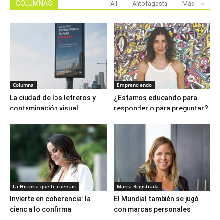
COLUMNAS
All
Antofagasta
Más
Columna
Emprendiendo
La ciudad de los letreros y
¿Estamos educando para
contaminación visual
responder o para preguntar?
La Historia que te cuentas
Marca Registrada
Invierte en coherencia: la
El Mundial también se jugó
ciencia lo confirma
con marcas personales