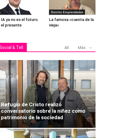
A
Distrito Emprendedor
 IA ya no es el futuro.
La famosa «cuenta de la
 el presente
vieja»
Social & Tell
All
Más
Refugio de Cristo realizó
conversatorio sobre la niñez como
patrimonio de la sociedad