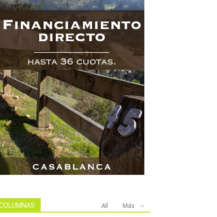
COLUMNAS
All
Más