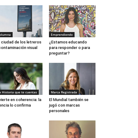
olumna
Emprendiendo
 ciudad de los letreros
¿Estamos educando
contaminación visual
para responder o para
preguntar?
a Historia que te cuentas
Marca Registrada
vierte en coherencia: la
El Mundial también se
encia lo confirma
jugó con marcas
personales