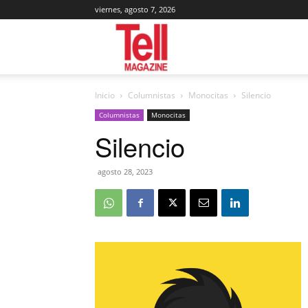
viernes, agosto 7, 2026
Tell
Inicio
Columnistas
Monocitas
Silencio
Magazine
Columnistas
Monocitas
Silencio
agosto 28, 2023