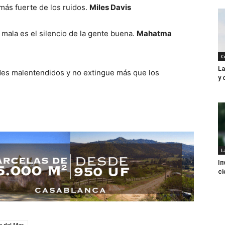
 más fuerte de los ruidos.
Miles Davis
 mala es el silencio de la gente buena.
Mahatma
C
La
andes malentendidos y no extingue más que los
y 
L
In
ci
a del Mar