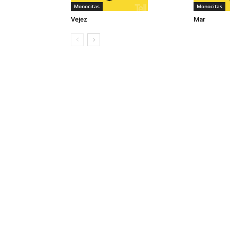
Monocitas
Monocitas
Vejez
Mar