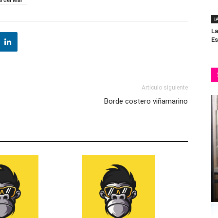
I
La
Es
Artículo siguiente
Borde costero viñamarino