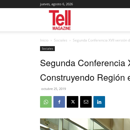
jueves, agosto 6, 2026
Tell
Inicio
Sociales
Segunda Conferencia XVII versión 
Magazine
Sociales
Segunda Conferencia XV
Construyendo Región 
octubre 25, 2019