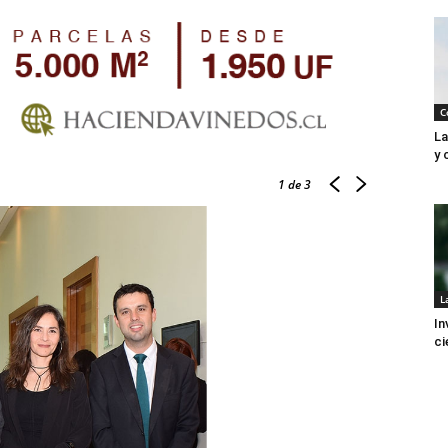
C
La
y 
1
de 3
L
In
ci