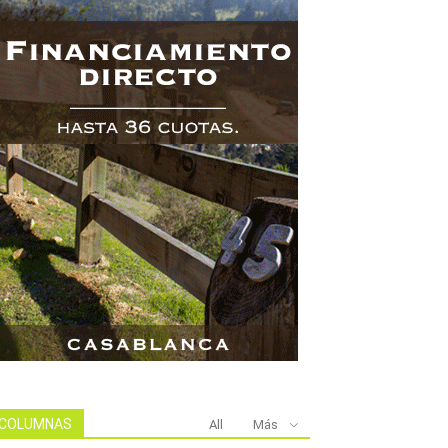
COLUMNAS
All
Más