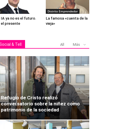
A
Distrito Emprendedor
 IA ya no es el futuro.
La famosa «cuenta de la
 el presente
vieja»
Social & Tell
All
Más
Gabriel S
Refugio de Cristo realizó
conversatorio sobre la niñez como
patrimonio de la sociedad