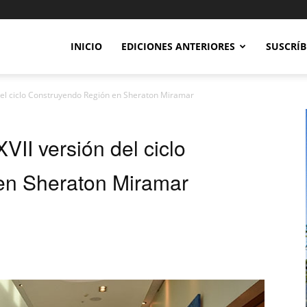
INICIO
EDICIONES ANTERIORES
SUSCRÍB
del ciclo Construyendo Región en Sheraton Miramar
II versión del ciclo
en Sheraton Miramar