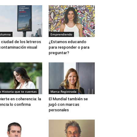
olumna
Emprendiendo
 ciudad de los letreros
¿Estamos educando
contaminación visual
para responder o para
preguntar?
a Historia que te cuentas
Marca Registrada
vierte en coherencia: la
El Mundial también se
encia lo confirma
jugó con marcas
personales