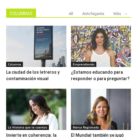
COLUMNAS
All
Antofagasta
Más
Columna
Emprendiendo
La ciudad de los letreros y
¿Estamos educando para
contaminación visual
responder o para preguntar?
La Historia que te cuentas
Marca Registrada
Invierte en coherencia: la
El Mundial también se jugó