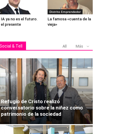
A
Distrito Emprendedor
 IA ya no es el futuro.
La famosa «cuenta de la
 el presente
vieja»
Social & Tell
All
Más
Refugio de Cristo realizó
conversatorio sobre la niñez como
patrimonio de la sociedad