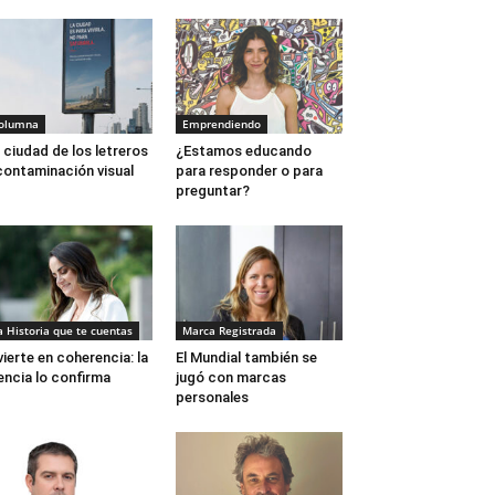
olumna
Emprendiendo
 ciudad de los letreros
¿Estamos educando
contaminación visual
para responder o para
preguntar?
a Historia que te cuentas
Marca Registrada
vierte en coherencia: la
El Mundial también se
encia lo confirma
jugó con marcas
personales