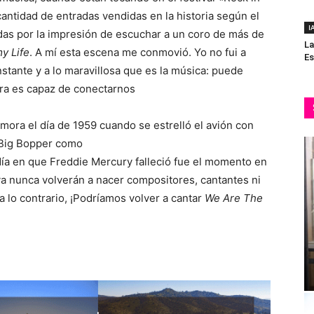
cantidad de entradas vendidas en la historia según el
I
ldas por la impresión de escuchar a un coro de más de
La
y Life
. A mí esta escena me conmovió. Yo no fui a
Es
nstante y a lo maravillosa que es la música: puede
era es capaz de conectarnos
ora el día de 1959 cuando se estrelló el avión con
y Big Bopper como
 día en que Freddie Mercury falleció fue el momento en
ya nunca volverán a nacer compositores, cantantes ni
a lo contrario, ¡Podríamos volver a cantar
We Are The