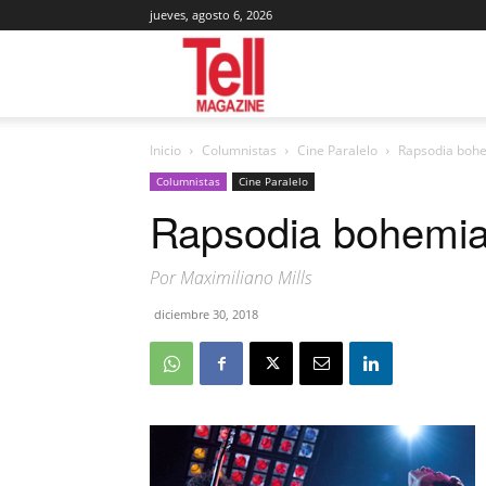
jueves, agosto 6, 2026
Tell
Inicio
Columnistas
Cine Paralelo
Rapsodia boh
Magazine
Columnistas
Cine Paralelo
Rapsodia bohemi
Por Maximiliano Mills
diciembre 30, 2018