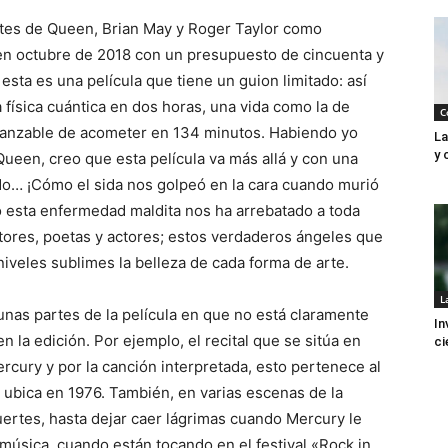
antes de Queen, Brian May y Roger Taylor como
 en octubre de 2018 con un presupuesto de cincuenta y
sta es una película que tiene un guion limitado: así
 física cuántica en dos horas, una vida como la de
C
canzable de acometer en 134 minutos. Habiendo yo
La
y 
 Queen, creo que esta película va más allá y con una
do… ¡Cómo el sida nos golpeó en la cara cuando murió
o esta enfermedad maldita nos ha arrebatado a toda
tores, poetas y actores; estos verdaderos ángeles que
niveles sublimes la belleza de cada forma de arte.
L
as partes de la película en que no está claramente
In
en la edición. Por ejemplo, el recital que se sitúa en
ci
cury y por la canción interpretada, esto pertenece al
 ubica en 1976. También, en varias escenas de la
uertes, hasta dejar caer lágrimas cuando Mercury le
 música, cuando están tocando en el festival «Rock in