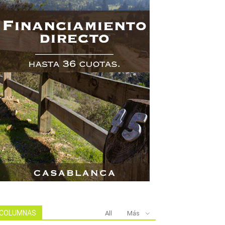
COLUMNAS
All
Más