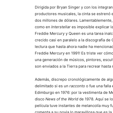
Dirigida por Bryan Singer y con los integr
productores musicales, la cinta se estrenó
dos millones de dólares. Lamentablemente, e
como en
Interstellar
es imposible explicar la
Freddie Mercury y Queen es una tarea inal
crecido casi en paralelo a la discografía de
lectura que hasta ahora nadie ha menciona
Freddie Mercury en 1991! Es triste ver cóm
una generación de músicos, pintores, escul
son enviados a la Tierra para recrear hasta 
Además, discrepo cronológicamente de algun
delimitado si es un
racconto
o fue una falla 
Edimburgo en 1976: por la vestimenta de Mer
disco
News of the World
de 1978. Aquí se lo
película tuve instantes de melancolía muy f
comenta a su novia lo maravillosa que es la