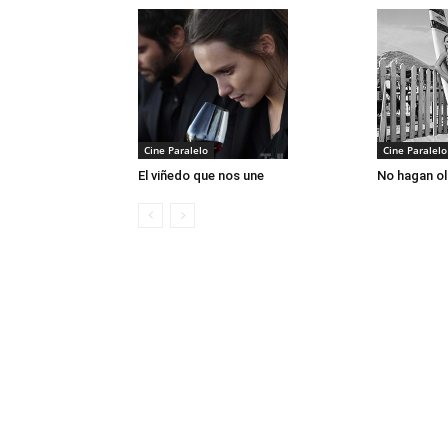
Cine Paralelo
Cine Paralelo
El viñedo que nos une
No hagan o