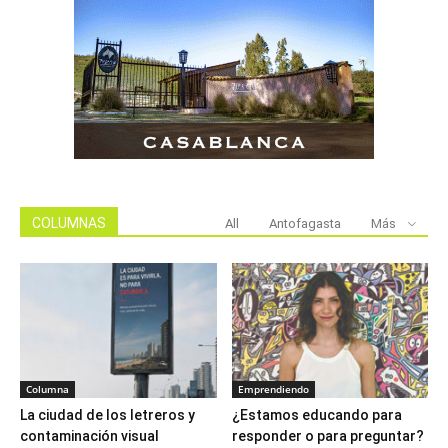
COLUMNAS
All
Antofagasta
Más
Columna
Emprendiendo
La ciudad de los letreros y
¿Estamos educando para
contaminación visual
responder o para preguntar?