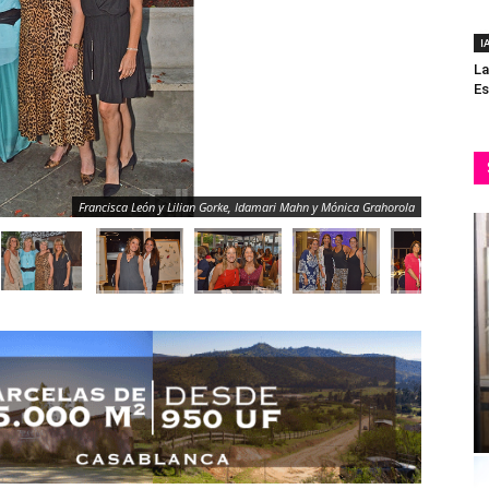
I
La
Es
Francisca León y Lilian Gorke, Idamari Mahn y Mónica Grahorola