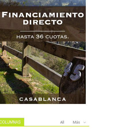
COLUMNAS
All
Más