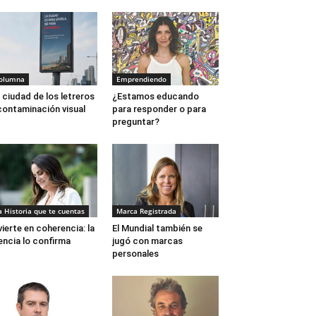
olumna
Emprendiendo
 ciudad de los letreros
¿Estamos educando
contaminación visual
para responder o para
preguntar?
a Historia que te cuentas
Marca Registrada
vierte en coherencia: la
El Mundial también se
encia lo confirma
jugó con marcas
personales