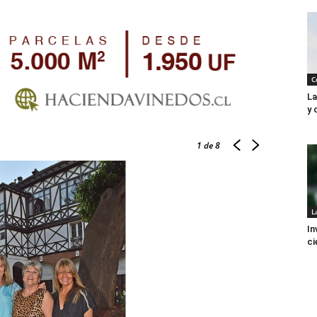
C
La
y 
1
de 8
L
In
ci