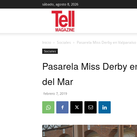
sábado, agosto 8, 2026
Tell
Inicio
Sociales
Pasarela Miss Derby en Valparaíso 
Magazine
Sociales
Pasarela Miss Derby en
del Mar
febrero 7, 2019