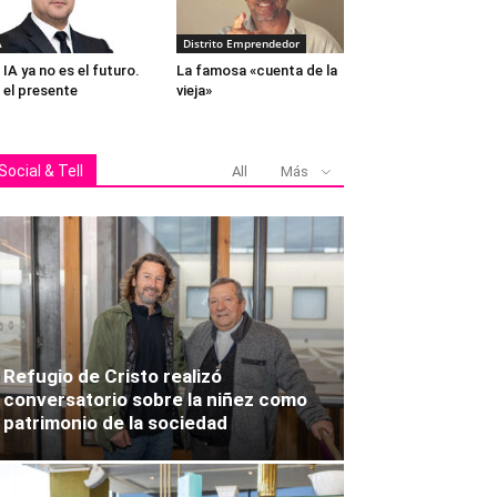
A
Distrito Emprendedor
 IA ya no es el futuro.
La famosa «cuenta de la
 el presente
vieja»
Social & Tell
All
Más
Refugio de Cristo realizó
conversatorio sobre la niñez como
patrimonio de la sociedad