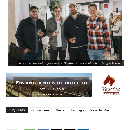
Francisco González, José Tomás Benítez, Américo Morales y Sergio Romero
ETIQUETAS
Concepción
Norte
Santiago
Viña del Mar