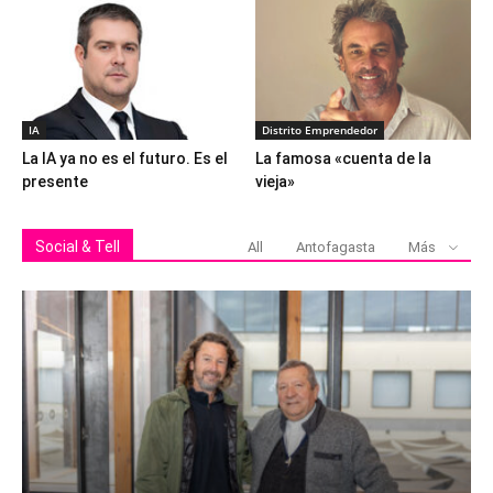
IA
Distrito Emprendedor
La IA ya no es el futuro. Es el
La famosa «cuenta de la
presente
vieja»
Social & Tell
All
Antofagasta
Más