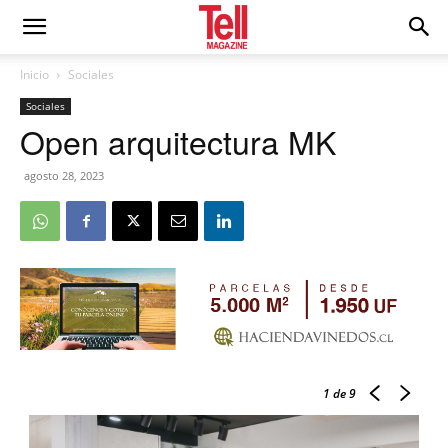
Inicio
Sociales
Sociales
Open arquitectura MK
agosto 28, 2023
1
de 9