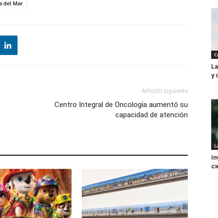
a del Mar
C
La
y 
Artículo siguiente
Centro Integral de Oncología aumentó su
capacidad de atención
L
In
ci