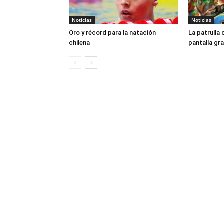
Noticias
Noticias
Oro y récord para la natación
La patrulla 
chilena
pantalla gr