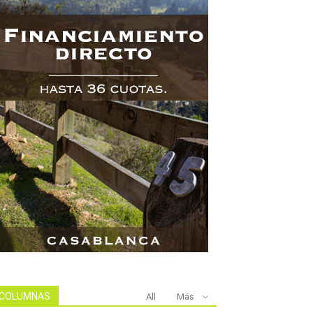
COLUMNAS
All
Más