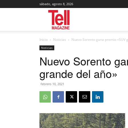
sábado, agosto 8, 2026
Tell
Inicio
Noticias
Nuevo Sorento gana premio «SUV g
Magazine
Noticias
Nuevo Sorento g
grande del año»
febrero 10, 2021