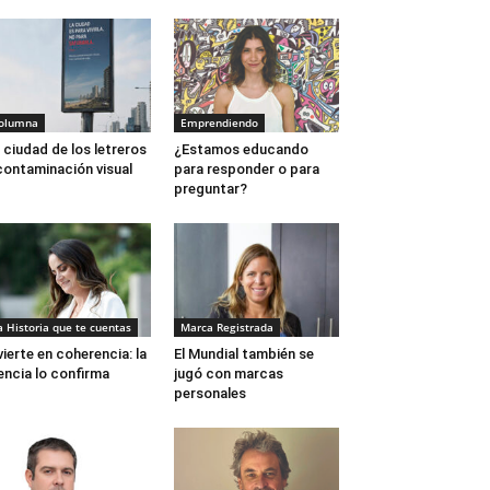
olumna
Emprendiendo
 ciudad de los letreros
¿Estamos educando
contaminación visual
para responder o para
preguntar?
a Historia que te cuentas
Marca Registrada
vierte en coherencia: la
El Mundial también se
encia lo confirma
jugó con marcas
personales