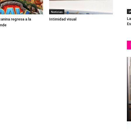
I
Noticias
La
canina regresa a la
Intimidad visual
Es
ande