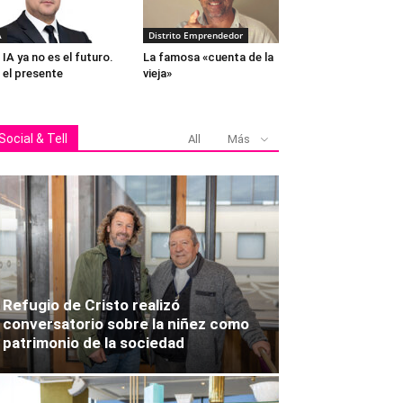
A
Distrito Emprendedor
 IA ya no es el futuro.
La famosa «cuenta de la
 el presente
vieja»
Social & Tell
All
Más
Refugio de Cristo realizó
conversatorio sobre la niñez como
patrimonio de la sociedad