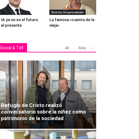
A
Distrito Emprendedor
 IA ya no es el futuro.
La famosa «cuenta de la
 el presente
vieja»
Social & Tell
All
Más
Refugio de Cristo realizó
conversatorio sobre la niñez como
patrimonio de la sociedad