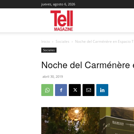
jueves, agosto 6, 2026
Tell
Inicio
Sociales
Noche del Carménère en Espacio T
Magazine
Sociales
Noche del Carménère e
abril 30, 2019