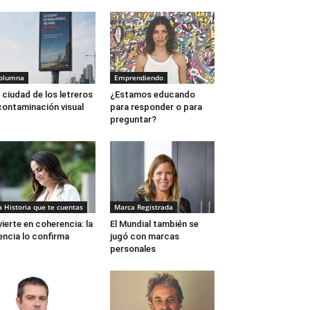
olumna
Emprendiendo
 ciudad de los letreros
¿Estamos educando
contaminación visual
para responder o para
preguntar?
a Historia que te cuentas
Marca Registrada
vierte en coherencia: la
El Mundial también se
encia lo confirma
jugó con marcas
personales