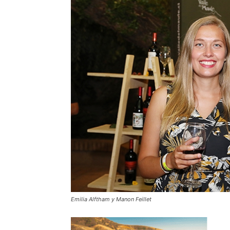
Emilia Alftham y Manon Feillet