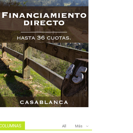
COLUMNAS
All
Más