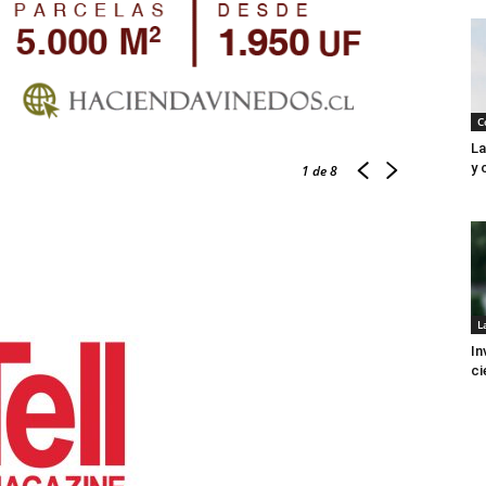
C
La
y 
1
de 8
L
In
ci