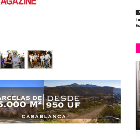
I
La
Es