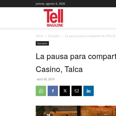
jueves, agosto 6, 2026
Tell
Inicio
Sociales
La pausa para compartir de Viña El
Magazine
Sociales
La pausa para compart
Casino, Talca
abril 30, 2019