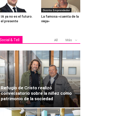
A
Distrito Emprendedor
 IA ya no es el futuro.
La famosa «cuenta de la
 el presente
vieja»
Social & Tell
All
Más
Refugio de Cristo realizó
conversatorio sobre la niñez como
patrimonio de la sociedad