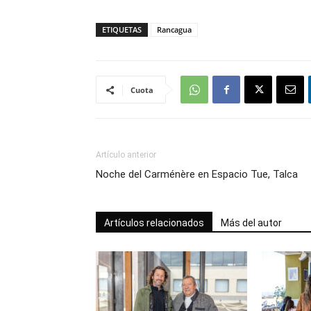
ETIQUETAS
Rancagua
Cuota
Artículo anterior
Noche del Carménère en Espacio Tue, Talca
Artículos relacionados
Más del autor