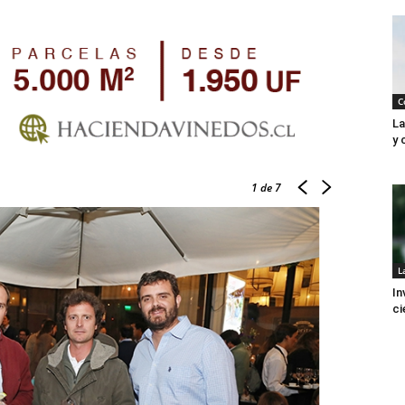
C
La
y 
1
de 7
L
In
ci