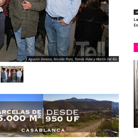
I
La
Es
Agustín Donoso, Nicolás Pozo, Tomás Vidal y Martín Del Río