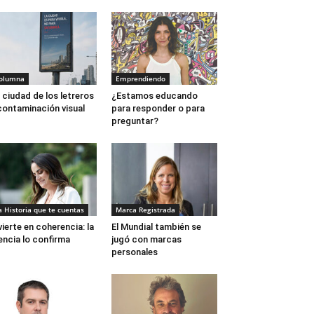
olumna
Emprendiendo
 ciudad de los letreros
¿Estamos educando
contaminación visual
para responder o para
preguntar?
a Historia que te cuentas
Marca Registrada
vierte en coherencia: la
El Mundial también se
encia lo confirma
jugó con marcas
personales