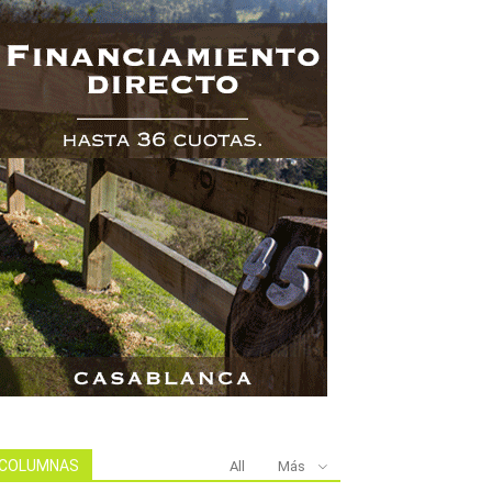
COLUMNAS
All
Más