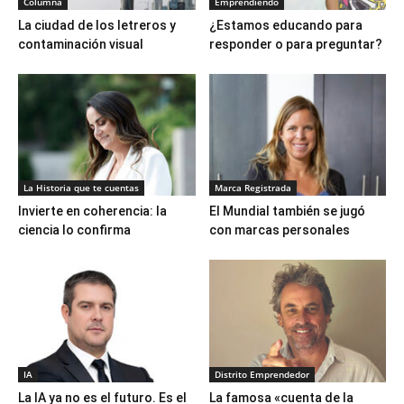
Columna
Emprendiendo
La ciudad de los letreros y
¿Estamos educando para
contaminación visual
responder o para preguntar?
La Historia que te cuentas
Marca Registrada
Invierte en coherencia: la
El Mundial también se jugó
ciencia lo confirma
con marcas personales
IA
Distrito Emprendedor
La IA ya no es el futuro. Es el
La famosa «cuenta de la