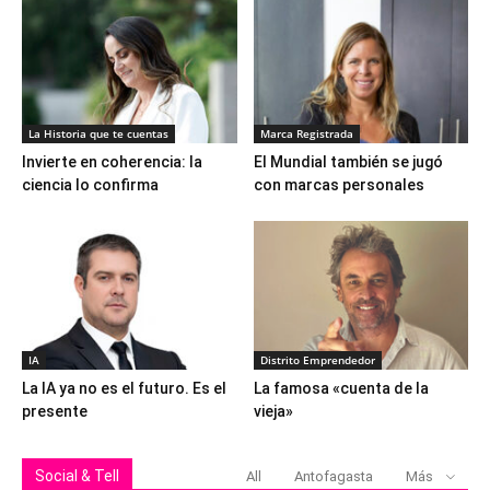
La Historia que te cuentas
Marca Registrada
Invierte en coherencia: la
El Mundial también se jugó
ciencia lo confirma
con marcas personales
IA
Distrito Emprendedor
La IA ya no es el futuro. Es el
La famosa «cuenta de la
presente
vieja»
Social & Tell
All
Antofagasta
Más