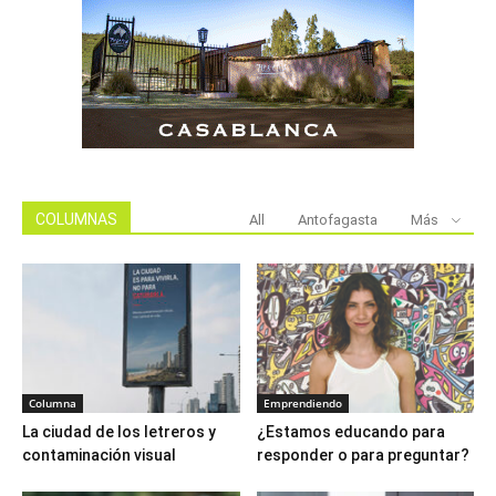
COLUMNAS
All
Antofagasta
Más
Columna
Emprendiendo
La ciudad de los letreros y
¿Estamos educando para
contaminación visual
responder o para preguntar?