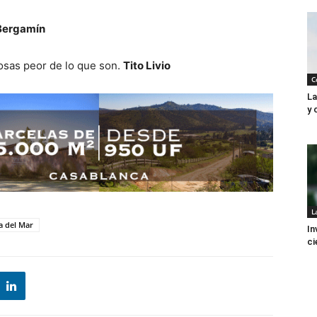
Bergamín
cosas peor de lo que son.
Tito Livio
C
La
y 
L
a del Mar
In
ci