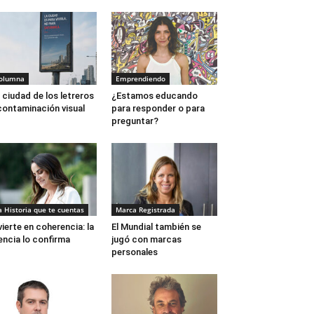
olumna
Emprendiendo
 ciudad de los letreros
¿Estamos educando
contaminación visual
para responder o para
preguntar?
a Historia que te cuentas
Marca Registrada
vierte en coherencia: la
El Mundial también se
encia lo confirma
jugó con marcas
personales