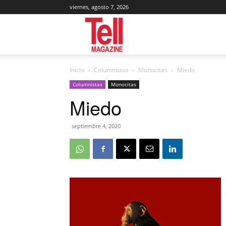
viernes, agosto 7, 2026
Tell
Inicio
Columnistas
Monocitas
Miedo
Magazine
Columnistas
Monocitas
Miedo
septiembre 4, 2020