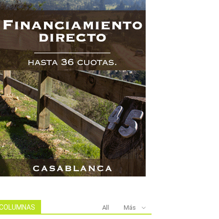
COLUMNAS
All
Más