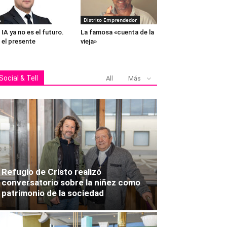
A
Distrito Emprendedor
 IA ya no es el futuro.
La famosa «cuenta de la
 el presente
vieja»
Social & Tell
All
Más
Refugio de Cristo realizó
conversatorio sobre la niñez como
patrimonio de la sociedad