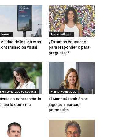
olumna
Emprendiendo
 ciudad de los letreros
¿Estamos educando
contaminación visual
para responder o para
preguntar?
a Historia que te cuentas
Marca Registrada
vierte en coherencia: la
El Mundial también se
encia lo confirma
jugó con marcas
personales