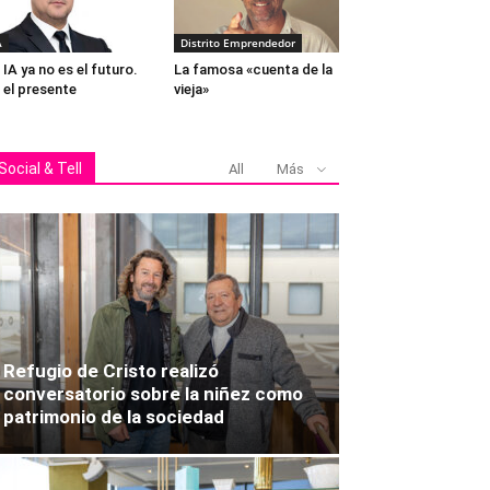
A
Distrito Emprendedor
 IA ya no es el futuro.
La famosa «cuenta de la
 el presente
vieja»
Social & Tell
All
Más
Refugio de Cristo realizó
conversatorio sobre la niñez como
patrimonio de la sociedad