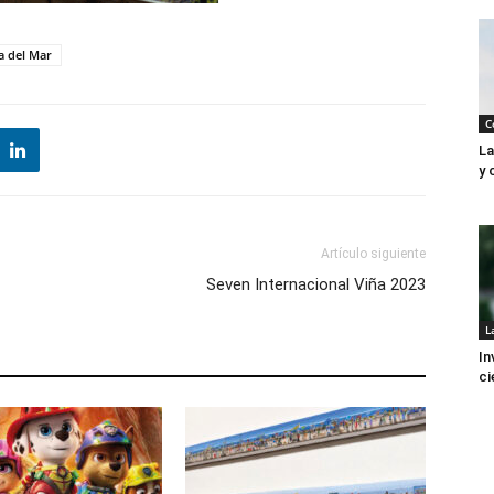
a del Mar
C
La
y 
Artículo siguiente
Seven Internacional Viña 2023
L
In
ci