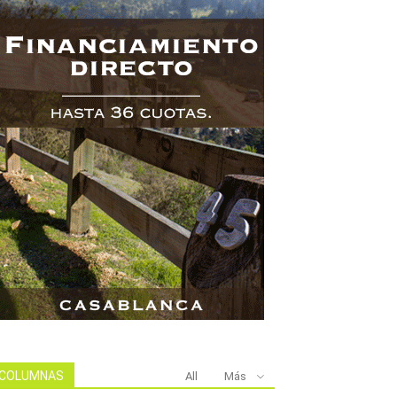
COLUMNAS
All
Más