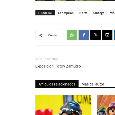
ETIQUETAS
Concepción
Norte
Santiago
Viñ
Cuota
Artículo anterior
Exposición Totoy Zamudio
Artículos relacionados
Más del autor