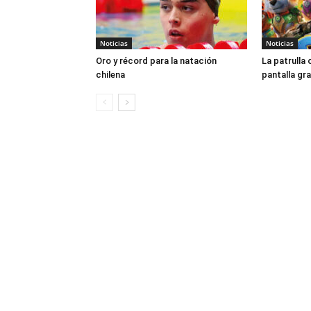
Noticias
Noticias
Oro y récord para la natación
La patrulla 
chilena
pantalla gr