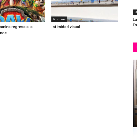
I
Noticias
La
Es
canina regresa a la
Intimidad visual
ande