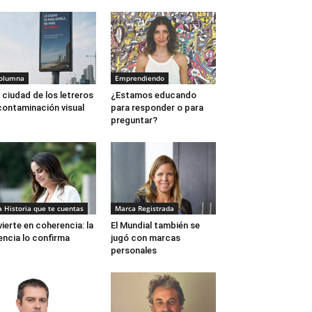
olumna
Emprendiendo
 ciudad de los letreros
¿Estamos educando
contaminación visual
para responder o para
preguntar?
a Historia que te cuentas
Marca Registrada
vierte en coherencia: la
El Mundial también se
encia lo confirma
jugó con marcas
personales