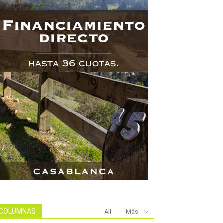
COLUMNAS
All
Más