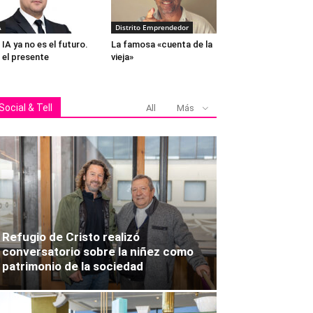
A
Distrito Emprendedor
 IA ya no es el futuro.
La famosa «cuenta de la
 el presente
vieja»
Social & Tell
All
Más
Refugio de Cristo realizó
conversatorio sobre la niñez como
patrimonio de la sociedad