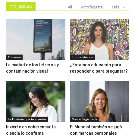
COLUMNAS
All
Antofagasta
Más
Columna
Emprendiendo
La ciudad de los letreros y
¿Estamos educando para
contaminación visual
responder o para preguntar?
La Historia que te cuentas
Marca Registrada
Invierte en coherencia: la
El Mundial también se jugó
ciencia lo confirma
con marcas personales