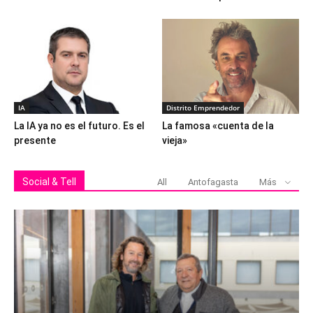
IA
Distrito Emprendedor
La IA ya no es el futuro. Es el
La famosa «cuenta de la
presente
vieja»
Social & Tell
All
Antofagasta
Más