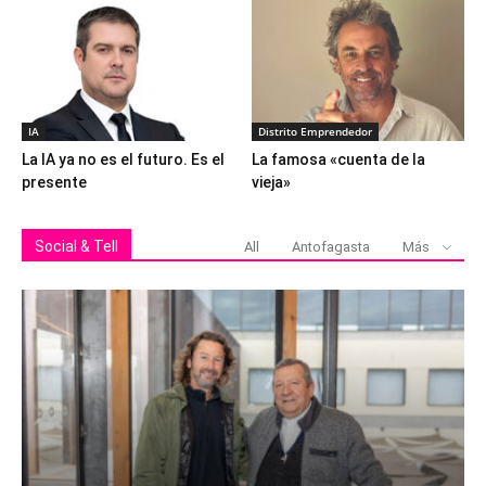
IA
Distrito Emprendedor
La IA ya no es el futuro. Es el
La famosa «cuenta de la
presente
vieja»
Social & Tell
All
Antofagasta
Más