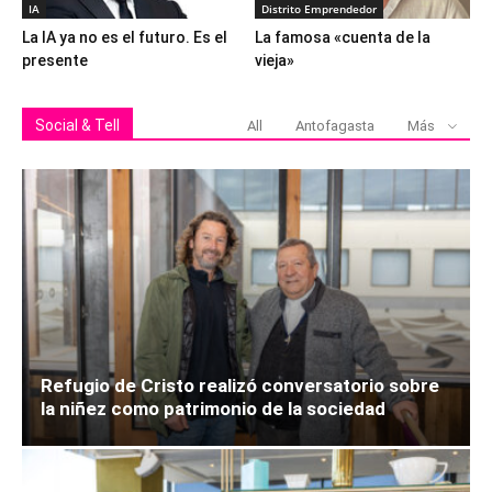
IA
Distrito Emprendedor
La IA ya no es el futuro. Es el
La famosa «cuenta de la
presente
vieja»
Social & Tell
All
Antofagasta
Más
Refugio de Cristo realizó conversatorio sobre
la niñez como patrimonio de la sociedad