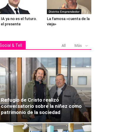
A
Distrito Emprendedor
 IA ya no es el futuro.
La famosa «cuenta de la
 el presente
vieja»
Social & Tell
All
Más
Francisca Moreno,Isidora Contr
Refugio de Cristo realizó
conversatorio sobre la niñez como
patrimonio de la sociedad