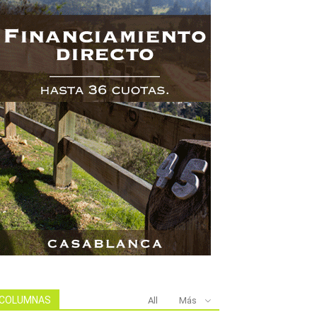
COLUMNAS
All
Más