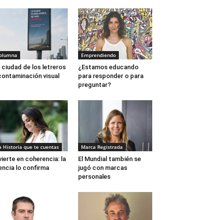
olumna
Emprendiendo
 ciudad de los letreros
¿Estamos educando
contaminación visual
para responder o para
preguntar?
a Historia que te cuentas
Marca Registrada
vierte en coherencia: la
El Mundial también se
encia lo confirma
jugó con marcas
personales