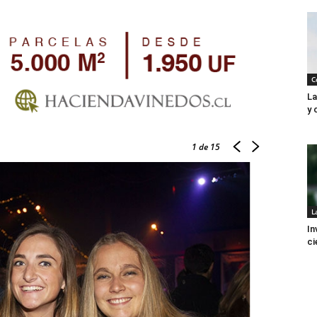
C
La
y 
1
de 15
L
In
ci