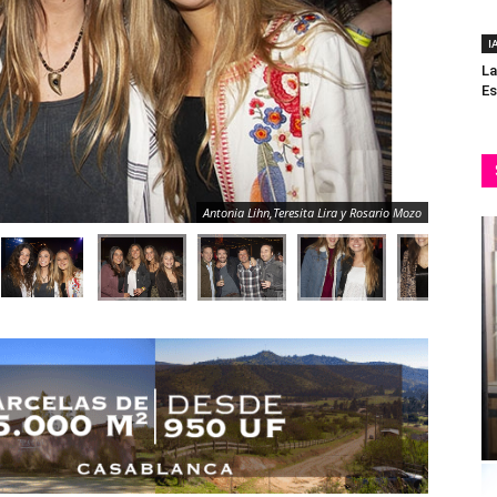
I
La
Es
Antonia Lihn,Teresita Lira y Rosario Mozo