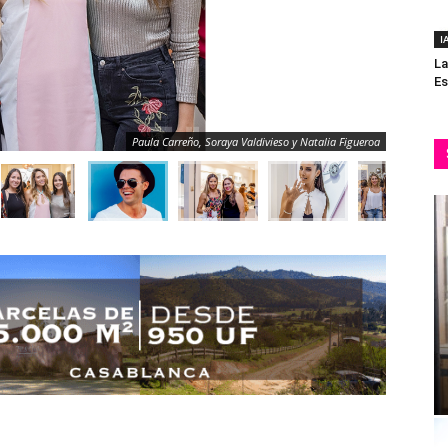
I
La
Es
Paula Carreño, Soraya Valdivieso y Natalia Figueroa