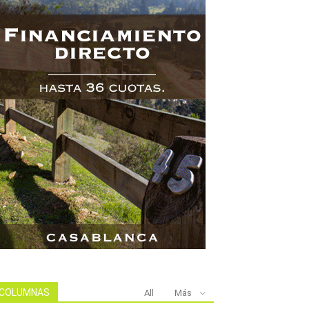
COLUMNAS
All
Más