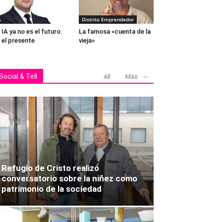
A
Distrito Emprendedor
 IA ya no es el futuro.
La famosa «cuenta de la
 el presente
vieja»
Social & Tell
All
Más
Refugio de Cristo realizó
conversatorio sobre la niñez como
patrimonio de la sociedad