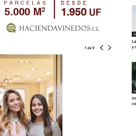
C
La
y 
1
de 9
L
In
ci