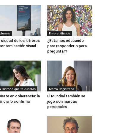
olumna
Emprendiendo
 ciudad de los letreros
¿Estamos educando
contaminación visual
para responder o para
preguntar?
a Historia que te cuentas
Marca Registrada
vierte en coherencia: la
El Mundial también se
encia lo confirma
jugó con marcas
personales