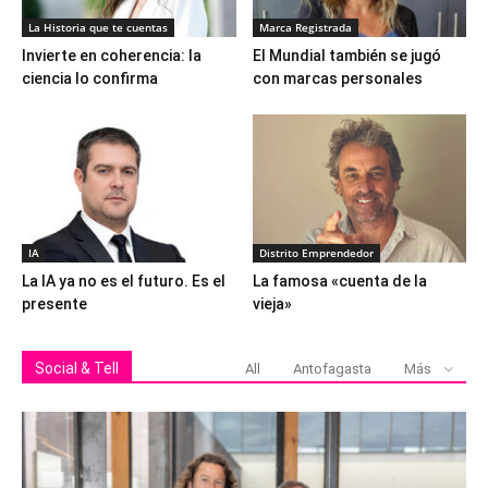
La Historia que te cuentas
Marca Registrada
Invierte en coherencia: la
El Mundial también se jugó
ciencia lo confirma
con marcas personales
IA
Distrito Emprendedor
La IA ya no es el futuro. Es el
La famosa «cuenta de la
presente
vieja»
Social & Tell
All
Antofagasta
Más