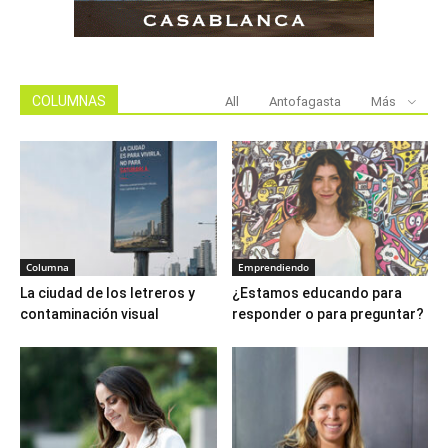
COLUMNAS
All
Antofagasta
Más
Columna
Emprendiendo
La ciudad de los letreros y
¿Estamos educando para
contaminación visual
responder o para preguntar?