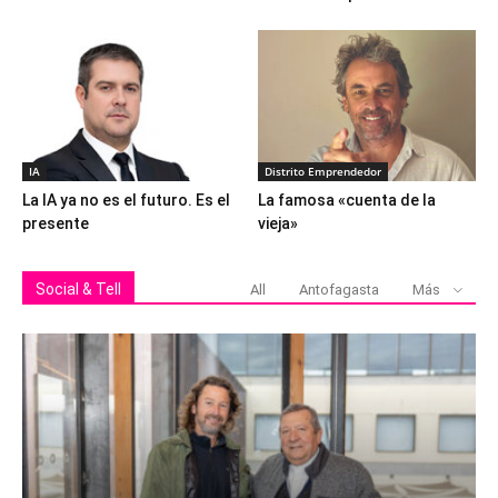
IA
Distrito Emprendedor
La IA ya no es el futuro. Es el
La famosa «cuenta de la
presente
vieja»
Social & Tell
All
Antofagasta
Más