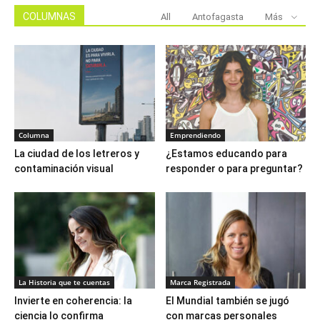
COLUMNAS
All
Antofagasta
Más
Columna
Emprendiendo
La ciudad de los letreros y
¿Estamos educando para
contaminación visual
responder o para preguntar?
La Historia que te cuentas
Marca Registrada
Invierte en coherencia: la
El Mundial también se jugó
ciencia lo confirma
con marcas personales