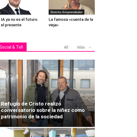
A
Distrito Emprendedor
 IA ya no es el futuro.
La famosa «cuenta de la
 el presente
vieja»
Cónsul Iain Hardy y Jamie
Social & Tell
All
Más
Refugio de Cristo realizó
conversatorio sobre la niñez como
patrimonio de la sociedad