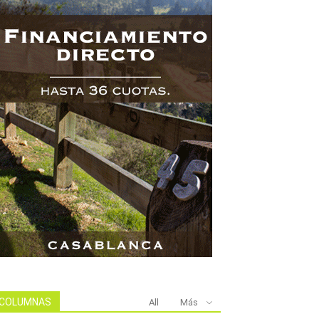
COLUMNAS
All
Más