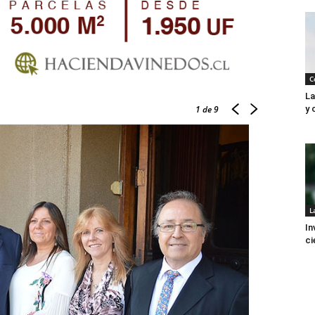
C
La
y 
1
de 9
L
In
ci