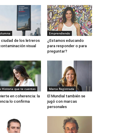
olumna
Emprendiendo
 ciudad de los letreros
¿Estamos educando
contaminación visual
para responder o para
preguntar?
a Historia que te cuentas
Marca Registrada
vierte en coherencia: la
El Mundial también se
encia lo confirma
jugó con marcas
personales