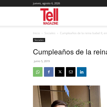
jueves, agosto 6, 2026
Tell
Inicio
Sociales
Cumpleaños de la reina Isabel II, e
Magazine
Sociales
Cumpleaños de la reina
junio 5, 2019