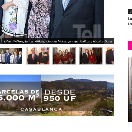
I
La
Es
Eileen Wilkins, James Wilkins, Claudia Matus, Jennifer Phillips y Nicolás Gana