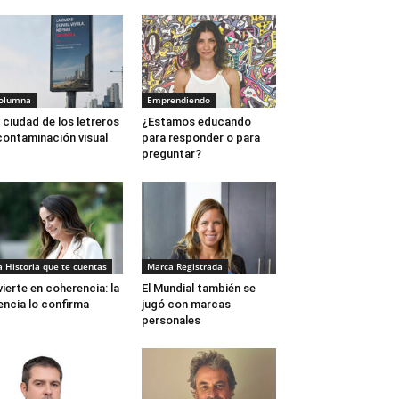
olumna
Emprendiendo
 ciudad de los letreros
¿Estamos educando
contaminación visual
para responder o para
preguntar?
a Historia que te cuentas
Marca Registrada
vierte en coherencia: la
El Mundial también se
encia lo confirma
jugó con marcas
personales