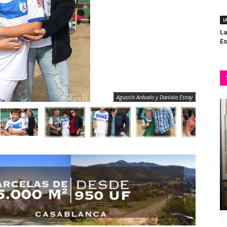
I
La
Es
Agustín Arévalo y Daniela Estay