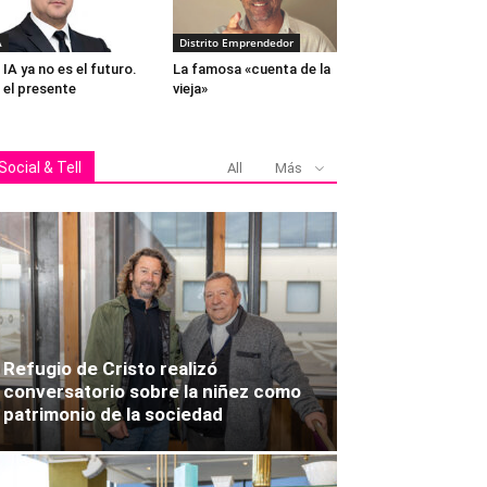
A
Distrito Emprendedor
 IA ya no es el futuro.
La famosa «cuenta de la
 el presente
vieja»
Social & Tell
All
Más
Ángel Ro
Refugio de Cristo realizó
conversatorio sobre la niñez como
patrimonio de la sociedad