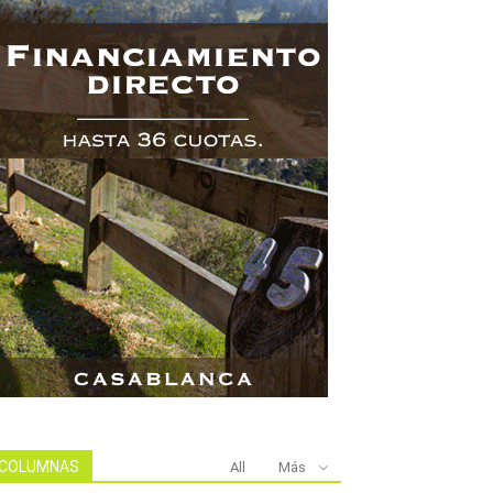
COLUMNAS
All
Más