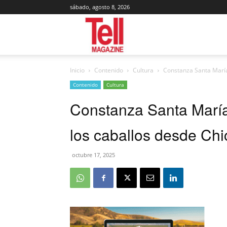
sábado, agosto 8, 2026
Tell
Inicio
Contenido
Cultura
Constanza Santa María:
Magazine
Contenido
Cultura
Constanza Santa María:
los caballos desde Chi
octubre 17, 2025