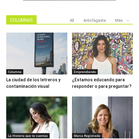
COLUMNAS
All
Antofagasta
Más
Columna
Emprendiendo
La ciudad de los letreros y
¿Estamos educando para
contaminación visual
responder o para preguntar?
La Historia que te cuentas
Marca Registrada