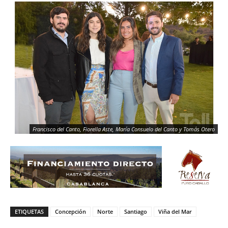
Francisco del Canto, Fiorella Aste, María Consuelo del Canto y Tomás Otero
ETIQUETAS
Concepción
Norte
Santiago
Viña del Mar