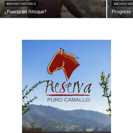
ARCHIVO HISTÓRICO
ARCHIVO HI
¿Puerto en Ritoque?
Progreso 