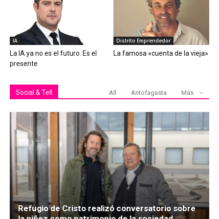
IA
Distrito Emprendedor
La IA ya no es el futuro. Es el
La famosa «cuenta de la vieja»
presente
Social & Tell
All
Antofagasta
Más
Refugio de Cristo realizó conversatorio sobre
la niñez como patrimonio de la sociedad